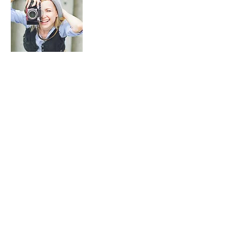
I'm a paragraph. Click here to add you
me. It’s easy. Just click “Edit Text” or 
add your own content and make change
Read More
© 2035 by Going Places. Powered and secured by
Wix